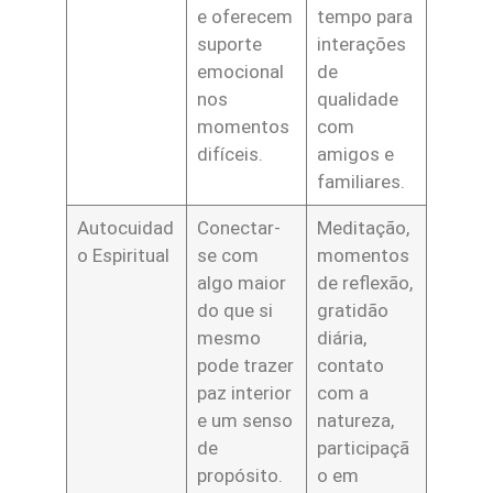
e oferecem
tempo para
suporte
interações
emocional
de
nos
qualidade
momentos
com
difíceis.
amigos e
familiares.
Autocuidad
Conectar-
Meditação,
o Espiritual
se com
momentos
algo maior
de reflexão,
do que si
gratidão
mesmo
diária,
pode trazer
contato
paz interior
com a
e um senso
natureza,
de
participaçã
propósito.
o em