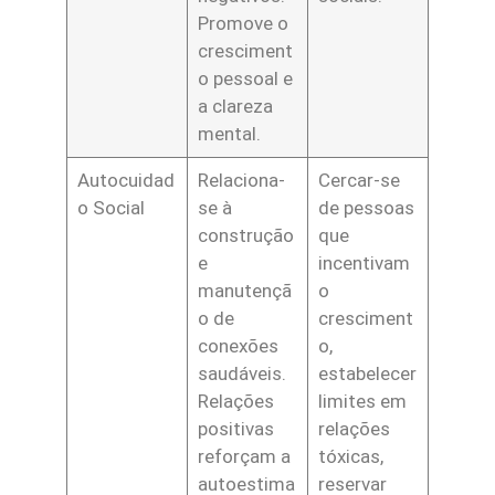
Promove o
cresciment
o pessoal e
a clareza
mental.
Autocuidad
Relaciona-
Cercar-se
o Social
se à
de pessoas
construção
que
e
incentivam
manutençã
o
o de
cresciment
conexões
o,
saudáveis.
estabelecer
Relações
limites em
positivas
relações
reforçam a
tóxicas,
autoestima
reservar