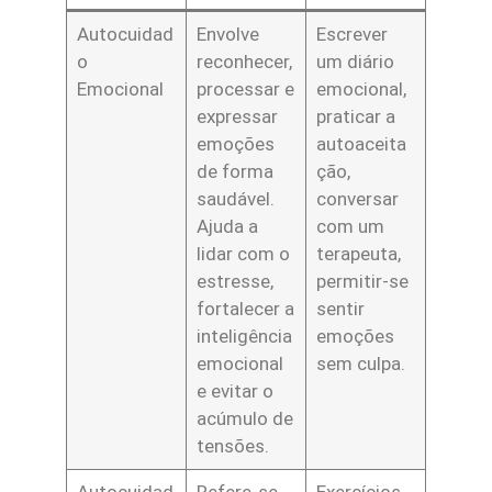
Autocuidad
Envolve
Escrever
o
reconhecer,
um diário
Emocional
processar e
emocional,
expressar
praticar a
emoções
autoaceita
de forma
ção,
saudável.
conversar
Ajuda a
com um
lidar com o
terapeuta,
estresse,
permitir-se
fortalecer a
sentir
inteligência
emoções
emocional
sem culpa.
e evitar o
acúmulo de
tensões.
Autocuidad
Refere-se
Exercícios