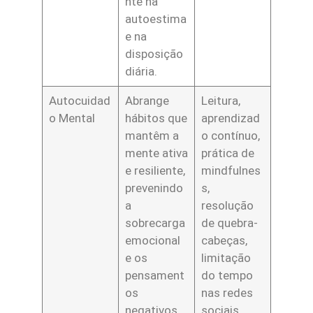
nte na
autoestima
e na
disposição
diária.
Autocuidad
Abrange
Leitura,
o Mental
hábitos que
aprendizad
mantêm a
o contínuo,
mente ativa
prática de
e resiliente,
mindfulnes
prevenindo
s,
a
resolução
sobrecarga
de quebra-
emocional
cabeças,
e os
limitação
pensament
do tempo
os
nas redes
negativos.
sociais.