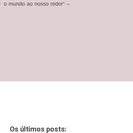
 e o mundo ao nosso redor”
–
Os últimos posts: