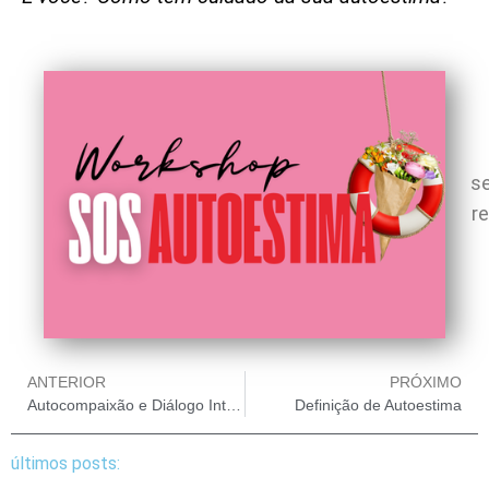
se
r
ANTERIOR
PRÓXIMO
Autocompaixão e Diálogo Interno Positivo na Autoestima
Definição de Autoestima
últimos posts: